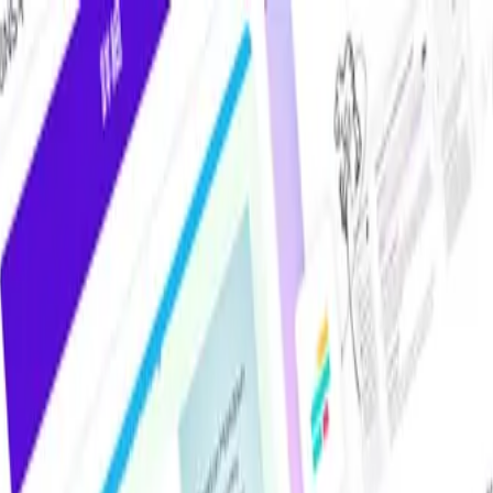
けAIツール・サービス比較メディア。掲載サービス数2,000件超・掲