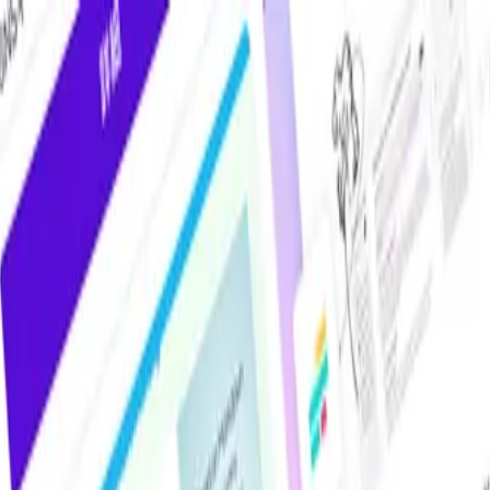
けAIツール・サービス比較メディア。掲載サービス数2,000件超・掲