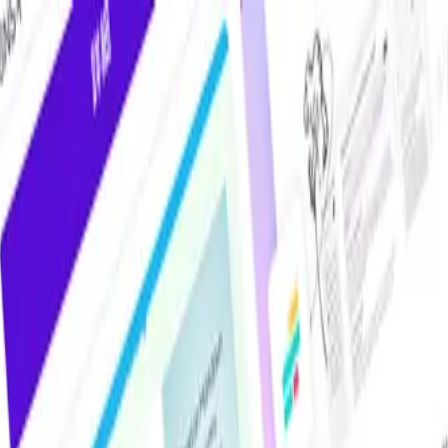
けAIツール・サービス比較メディア。掲載サービス数2,000件超・掲