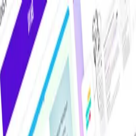
けAIツール・サービス比較メディア。掲載サービス数2,000件超・掲