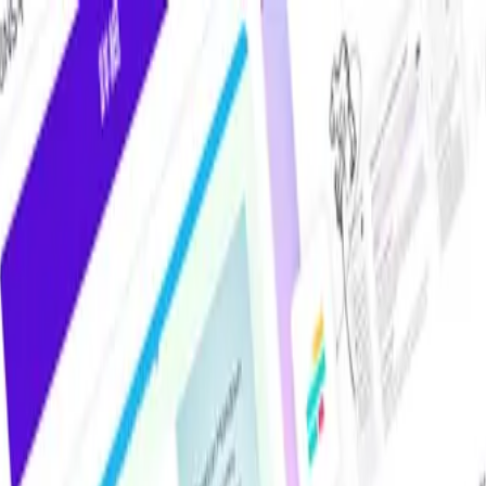
けAIツール・サービス比較メディア。掲載サービス数2,000件超・掲