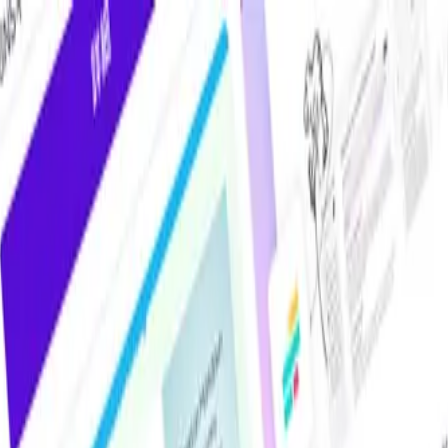
けAIツール・サービス比較メディア。掲載サービス数2,000件超・掲