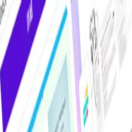
けAIツール・サービス比較メディア。掲載サービス数2,000件超・掲