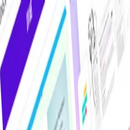
けAIツール・サービス比較メディア。掲載サービス数2,000件超・掲