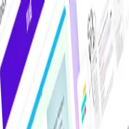
けAIツール・サービス比較メディア。掲載サービス数2,000件超・掲