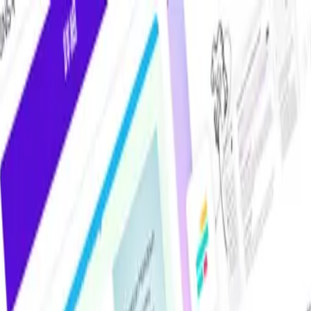
けAIツール・サービス比較メディア。掲載サービス数2,000件超・掲