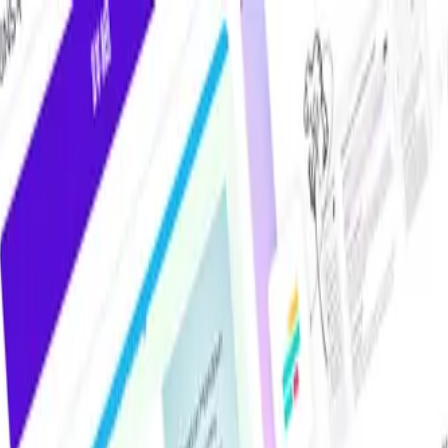
けAIツール・サービス比較メディア。掲載サービス数2,000件超・掲