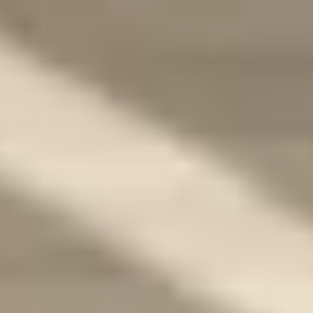
けAIツール・サービス比較メディア。掲載サービス数2,000件超・掲