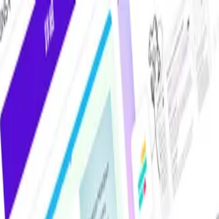
けAIツール・サービス比較メディア。掲載サービス数2,000件超・掲