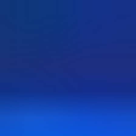
O!Product AI（オープロダクト）は、日本最大級の法人向け
AIツール・サービス比較メディア。掲載サービス数2,000件
超・掲載導入事例数2,200件突破。