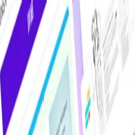
けAIツール・サービス比較メディア。掲載サービス数2,000件超・掲