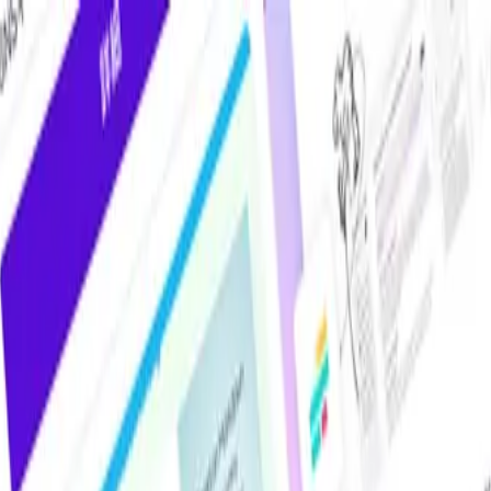
けAIツール・サービス比較メディア。掲載サービス数2,000件超・掲