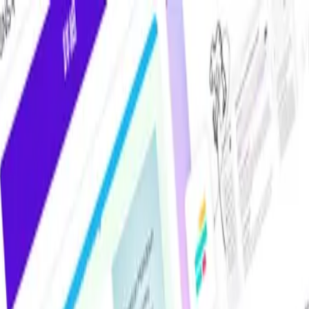
けAIツール・サービス比較メディア。掲載サービス数2,000件超・掲