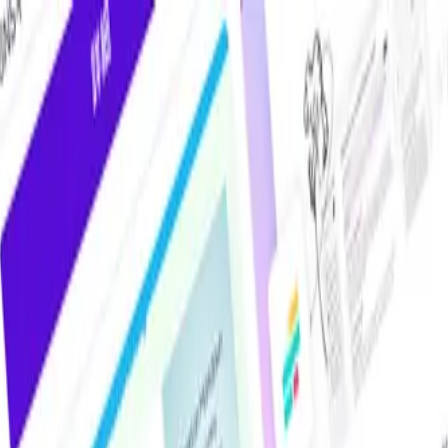
けAIツール・サービス比較メディア。掲載サービス数2,000件超・掲