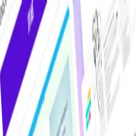
けAIツール・サービス比較メディア。掲載サービス数2,000件超・掲