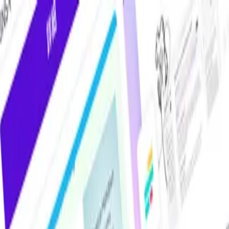
けAIツール・サービス比較メディア。掲載サービス数2,000件超・掲