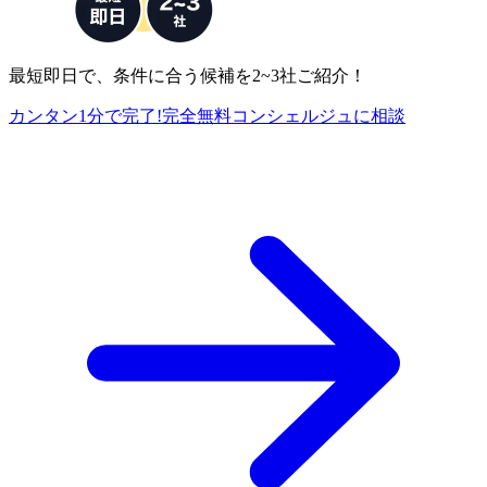
最短即日で、条件に合う候補を2~3社ご紹介！
カンタン1分で完了!
完全
無料
コンシェルジュに相談