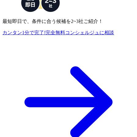
最短即日で、条件に合う候補を2~3社ご紹介！
カンタン1分で完了!
完全
無料
コンシェルジュに相談