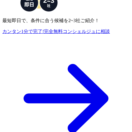
最短即日で、条件に合う候補を2~3社ご紹介！
カンタン1分で完了!
完全
無料
コンシェルジュに相談