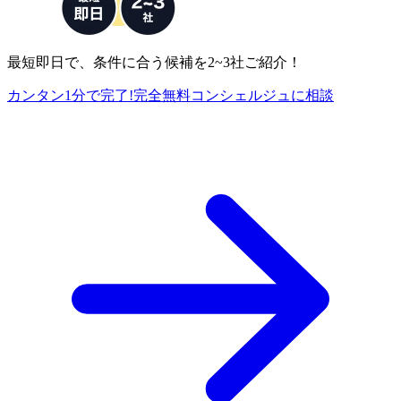
最短即日で、条件に合う候補を2~3社ご紹介！
カンタン1分で完了!
完全
無料
コンシェルジュに相談