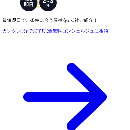
最短即日で、条件に合う候補を2~3社ご紹介！
カンタン1分で完了!
完全
無料
コンシェルジュに相談