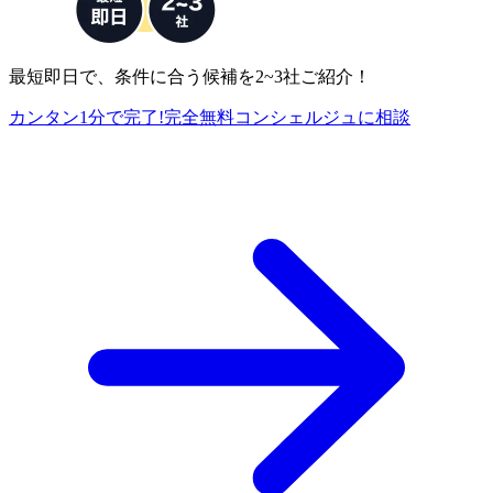
最短即日で、条件に合う候補を2~3社ご紹介！
カンタン1分で完了!
完全
無料
コンシェルジュに相談