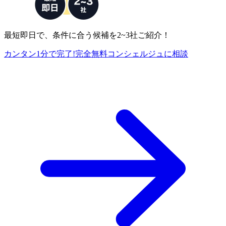
最短即日で、条件に合う候補を2~3社ご紹介！
カンタン1分で完了!
完全
無料
コンシェルジュに相談