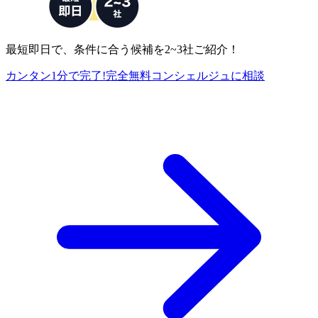
最短即日で、条件に合う候補を2~3社ご紹介！
カンタン1分で完了!
完全
無料
コンシェルジュに相談